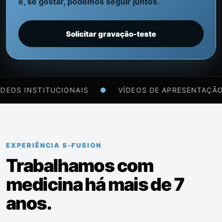
e, se gostar, podemos seguir juntos.
Solicitar gravação-teste
ITUCIONAIS
●
VÍDEOS DE APRESENTAÇÃO
●
DEP
EXPERIÊNCIA S-FUSION
Trabalhamos com
medicina há mais de 7
anos.